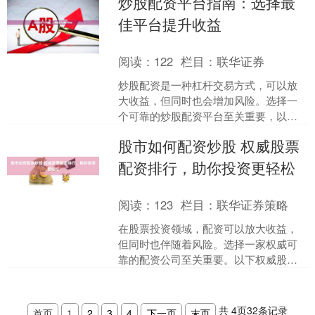
炒股配资平台指南：选择最
可达10倍甚至更高。这使....
佳平台提升收益
阅读：
122
栏目：
联华证券
炒股配资是一种杠杆交易方式，可以放
大收益，但同时也会增加风险。选择一
个可靠的炒股配资平台至关重要，以确
保资金安全和交易顺利。 **选择配资平
股市如何配资炒股 权威股票
台的因素：** * ....
配资排行，助你投资更轻松
阅读：
123
栏目：
联华证券策略
在股票投资领域，配资可以放大收益，
但同时也伴随着风险。选择一家权威可
靠的配资公司至关重要。以下权威股票
配资排行，为您提供参考： **1. 恒信证
券** 恒信证券....
共
4
页
32
条记录
首页
1
2
3
4
下一页
末页