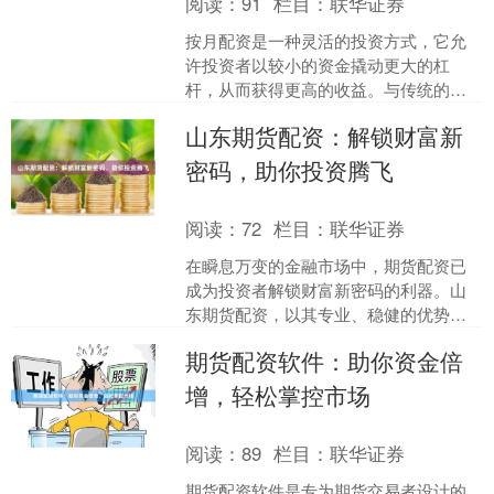
阅读：
91
栏目：
联华证券
按月配资是一种灵活的投资方式，它允
许投资者以较小的资金撬动更大的杠
杆，从而获得更高的收益。与传统的配
资方式不同，按月配资按月计息，投资
山东期货配资：解锁财富新
者可以根据自己的资金情况和....
密码，助你投资腾飞
阅读：
72
栏目：
联华证券
在瞬息万变的金融市场中，期货配资已
成为投资者解锁财富新密码的利器。山
东期货配资，以其专业、稳健的优势，
助力投资者在投资道路上腾飞。 期货配
期货配资软件：助你资金倍
资是指投资者以一定比例....
增，轻松掌控市场
阅读：
89
栏目：
联华证券
期货配资软件是专为期货交易者设计的