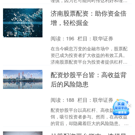
谨慎，因为它可能同时传达利好和谨慎
的信息。 **利好信号：** * **机构信心：
济南股票配资：助你资金倍
**证券公....
增，轻松掘金
阅读：
196
栏目：
联华证券
在当今瞬息万变的金融市场中，股票配
资已成为投资者扩大收益的有效工具。
济南股票配资平台为投资者提供杠杆资
金，帮助他们放大投资规模，从而获得
配资炒股平台皆：高收益背
更高的潜在回报。 济南股....
后的风险隐患
阅读：
188
栏目：
联华证券
配资炒股平台以高杠杆、高收益为诱
饵，吸引投资者参与。然而，在高收益
的背后，却隐藏着巨大的风险隐患。 首
先，配资炒股平台的杠杆率极高，动辄