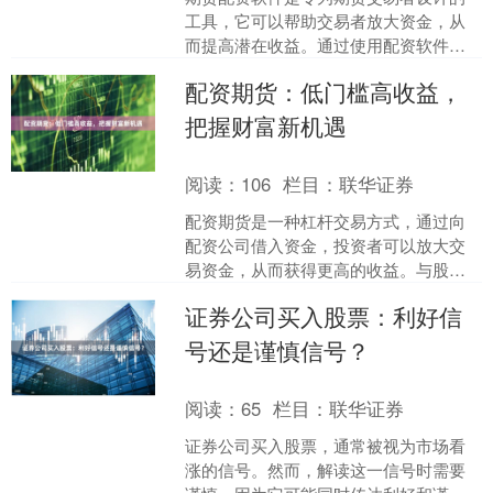
工具，它可以帮助交易者放大资金，从
而提高潜在收益。通过使用配资软件，
交易者可以利用杠杆效应，以较少的本
配资期货：低门槛高收益，
金进行更大的交易。 期货....
把握财富新机遇
阅读：
106
栏目：
联华证券
配资期货是一种杠杆交易方式，通过向
配资公司借入资金，投资者可以放大交
易资金，从而获得更高的收益。与股票
配资相比，配资期货具有以下优势： **
证券公司买入股票：利好信
门槛低：**配资期货....
号还是谨慎信号？
阅读：
65
栏目：
联华证券
证券公司买入股票，通常被视为市场看
涨的信号。然而，解读这一信号时需要