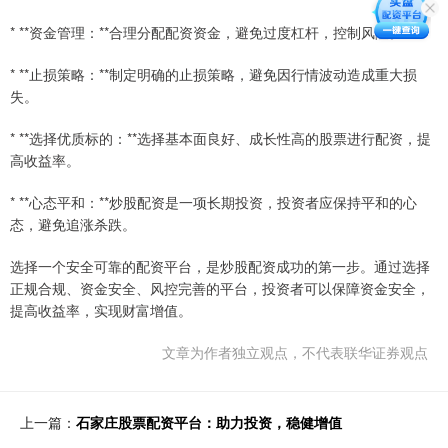
* **资金管理：**合理分配配资资金，避免过度杠杆，控制风险。
* **止损策略：**制定明确的止损策略，避免因行情波动造成重大损
失。
* **选择优质标的：**选择基本面良好、成长性高的股票进行配资，提
高收益率。
* **心态平和：**炒股配资是一项长期投资，投资者应保持平和的心
态，避免追涨杀跌。
选择一个安全可靠的配资平台，是炒股配资成功的第一步。通过选择
正规合规、资金安全、风控完善的平台，投资者可以保障资金安全，
提高收益率，实现财富增值。
文章为作者独立观点，不代表联华证券观点
上一篇：
石家庄股票配资平台：助力投资，稳健增值