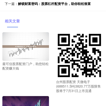
下一篇：
解锁财富密码：股票杠杆配资平台，助你轻松致富
相关文章
最可信股票配资门户，助您轻松
配资赚大钱
台州股票配资 天微电子
(688511.SH)3820.77万股限售
股将于7月31日上市流通