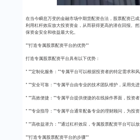
在当今瞬息万变的金融市场中期货配资合法，股票配资已成
利用杠杆效应放大投资资金，从而获得更高的潜在回报。然
保资金安全和收益最大化。
**打造专属股票配资平台的优势**
打造专属股票配资平台具有以下优势：
* **定制化服务：**专属平台可以根据投资者的特定需求
* **安全可靠：**专属平台由专业的技术团队维护，采用
* **高效便捷：**专属平台提供便捷的在线操作界面，投
* **专业指导：**专属平台通常配备专业的理财顾问，为
* **高收益潜力：**通过杠杆效应，专属股票配资平台可
**打造专属股票配资平台的步骤**