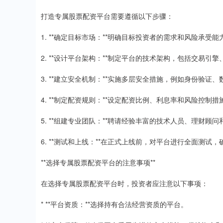
打造专属股票配资平台需要遵循以下步骤：
1. **确定目标市场：**明确目标投资者的需求和风险承受能
2. **设计平台架构：**制定平台的技术架构，包括交易引
3. **建立安全机制：**实施多层安全措施，例如身份验证
4. **制定配资规则：**设定配资比例、利息率和风险控制措
5. **组建专业团队：**聘请经验丰富的技术人员、理财顾
6. **测试和上线：**在正式上线前，对平台进行全面测试
**选择专属股票配资平台的注意事项**
在选择专属股票配资平台时，投资者应注意以下事项：
* **平台资质：**选择持有合法经营资质的平台。