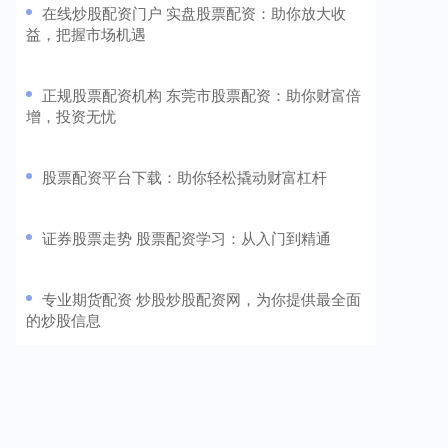
​在线炒股配资门户 实盘股票配资：助你放大收
益，把握市场机遇
​正规股票配资机构 东莞市股票配资：助你财富倍
增，投资无忧
​股票配资平台下载：助你轻松撬动财富杠杆
​证券股票走势 股票配资学习：从入门到精通
​专业期货配资 炒股炒股配资网，为你提供最全面
的炒股信息