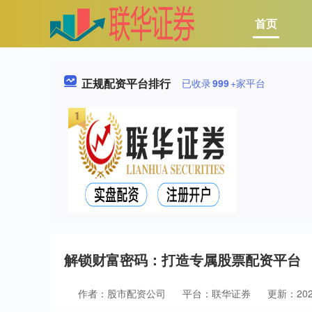
首页
正规配资平台排行
已收录
999
+家平台
解锁财富密码：打造专属股票配资平台
作者：股市配资公司
平台：联华证券
更新：2025-