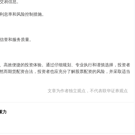
和交易信息。
例、利息率和风险控制措施。
的信誉和服务质量。
、高效便捷的投资体验。通过仔细规划、专业执行和谨慎选择，投资者
然而期货配资合法，投资者也应充分了解股票配资的风险，并采取适当
文章为作者独立观点，不代表联华证券观点
策力