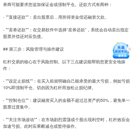
券商可能要求您追加保证金或强制平仓。还款方式有两种：
- **直接还款**：卖出股票后，用所得资金偿还融资欠款。
- **卖券还款**：在交易软件中选择“卖券还款”，系统会自动卖出指定
股票并偿还对应负债。
## 第三步：风险管理与操作建议
杠杆交易的核心在于风险控制。以下三点建议能帮助您更安全地操
作：
- **设定止损线**：在买入前就明确自己能承受的最大亏损，例如亏损
10%即强制平仓。切勿因为杠杆而放松止损纪律。
- **控制仓位**：建议融资买入的金额不超过总资产的50%，避免单一
股票过度集中。
- **关注市场波动**：在市场剧烈震荡或个股出现利空时，杠杆效应会
加速亏损。此时应果断减仓或暂停操作。